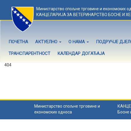
Министарство спољне трговине и економских о
КАНЦЕЛАРИЈА ЗА ВЕТЕРИНАРСТВО БОСНЕ И Х
ПОЧЕТНА
АКТУЕЛНО
О НАМА
ПОДРУЧЈЕ ДЈЕ
ТРАНСПАРЕНТНОСТ
КАЛЕНДАР ДОГАЂАЈА
404
Садржај не постоји
Садржај коју тражите не постоји.
Назад на почетну
.
Министарство спољне трговине и
КАНЦЕ
економских односа
Босне 