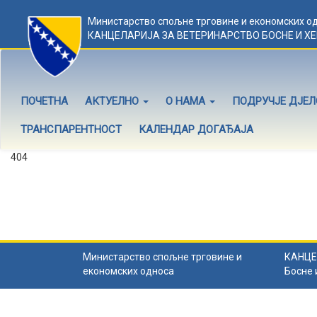
Министарство спољне трговине и економских о
КАНЦЕЛАРИЈА ЗА ВЕТЕРИНАРСТВО БОСНЕ И Х
ПОЧЕТНА
АКТУЕЛНО
О НАМА
ПОДРУЧЈЕ ДЈЕ
ТРАНСПАРЕНТНОСТ
КАЛЕНДАР ДОГАЂАЈА
404
Садржај не постоји
Садржај коју тражите не постоји.
Назад на почетну
.
Министарство спољне трговине и
КАНЦЕ
економских односа
Босне 