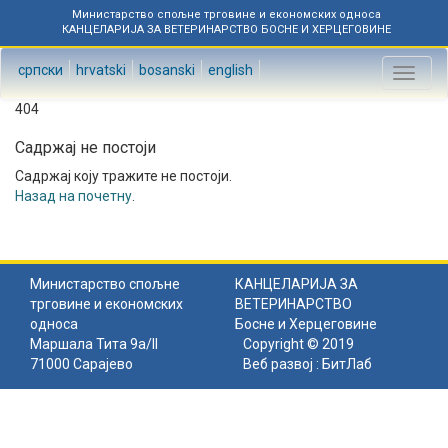
Министарство спољне трговине и економских односа
КАНЦЕЛАРИЈА ЗА ВЕТЕРИНАРСТВО БОСНЕ И ХЕРЦЕГОВИНЕ
српски
hrvatski
bosanski
english
Toggl
naviga
404
Садржај не постоји
Садржај коју тражите не постоји.
Назад на почетну
.
Министарство спољне
КАНЦЕЛАРИЈА ЗА
трговине и економских
ВЕТЕРИНАРСТВО
односа
Босне и Херцеговине
Маршала Тита 9а/II
Copyright © 2019
71000 Сарајево
Веб развој :
БитЛаб