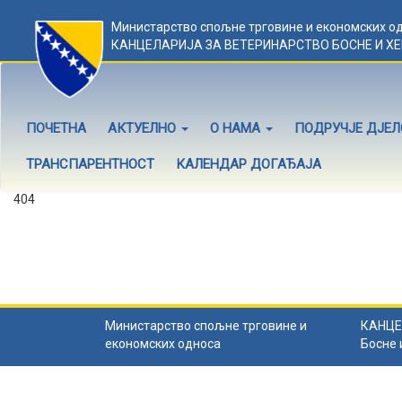
Министарство спољне трговине и економских о
КАНЦЕЛАРИЈА ЗА ВЕТЕРИНАРСТВО БОСНЕ И Х
ПОЧЕТНА
АКТУЕЛНО
О НАМА
ПОДРУЧЈЕ ДЈЕ
ТРАНСПАРЕНТНОСТ
КАЛЕНДАР ДОГАЂАЈА
404
Садржај не постоји
Садржај коју тражите не постоји.
Назад на почетну
.
Министарство спољне трговине и
КАНЦЕ
економских односа
Босне 