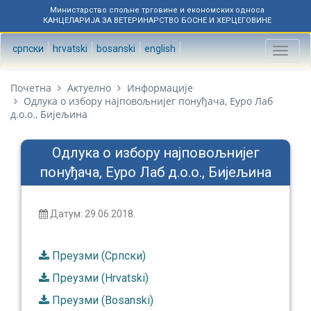
Министарство спољне трговине и економских односа
КАНЦЕЛАРИЈА ЗА ВЕТЕРИНАРСТВО БОСНЕ И ХЕРЦЕГОВИНЕ
српски
hrvatski
bosanski
english
Toggl
naviga
Почетна
Актуелно
Информације
Одлука о избору најповољнијег понуђача, Еуро Лаб
д.о.о., Бијељина
Одлука о избору најповољнијег
понуђача, Еуро Лаб д.о.о., Бијељина
Датум: 29.06.2018.
Преузми (Српски)
Преузми (Hrvatski)
Преузми (Bosanski)