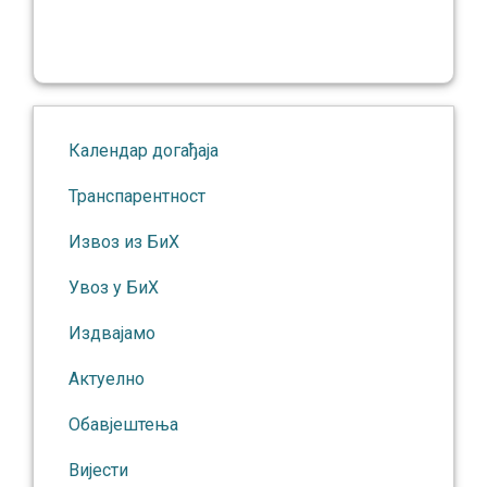
Календар догађаја
Транспарентност
Извоз из БиХ
Увоз у БиХ
Издвајамо
Актуелно
Обавјештења
Вијести