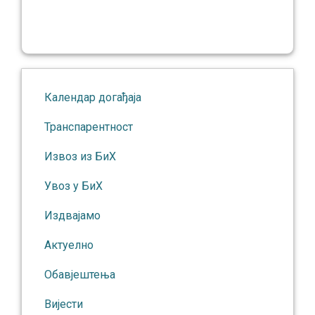
Календар догађаја
Транспарентност
Извоз из БиХ
Увоз у БиХ
Издвајамо
Актуелно
Обавјештења
Вијести