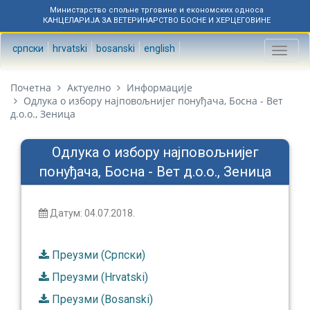
Министарство спољне трговине и економских односа
КАНЦЕЛАРИЈА ЗА ВЕТЕРИНАРСТВО БОСНЕ И ХЕРЦЕГОВИНЕ
српски
hrvatski
bosanski
english
Toggl
naviga
Почетна
Актуелно
Информације
Одлука о избору најповољнијег понуђача, Босна - Вет
д.о.о., Зеница
Одлука о избору најповољнијег
понуђача, Босна - Вет д.о.о., Зеница
Датум: 04.07.2018.
Преузми (Српски)
Преузми (Hrvatski)
Преузми (Bosanski)