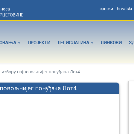
српски
hrvatski
дноса
ЕРЦЕГОВИНЕ
ЛОВАЊА
ПРОЈЕКТИ
ЛЕГИСЛАТИВА
ЛИНКОВИ
З
 избору најповољнијег понуђача Лот4
јповољнијег понуђача Лот4