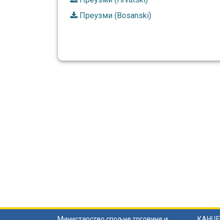
Преузми (Bosanski)
Министарство спољне трговине и
КАНЦЕ