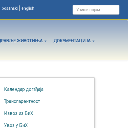
bosanski
english
ДРАВЉЕ ЖИВОТИЊА
ДОКУМЕНТАЦИЈА
Календар догађаја
Транспарентност
Извоз из БиХ
Увоз у БиХ