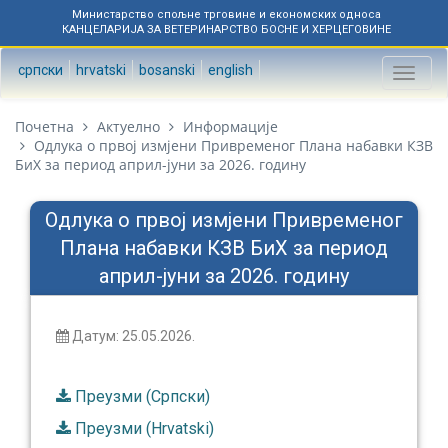
Министарство спољне трговине и економских односа
КАНЦЕЛАРИЈА ЗА ВЕТЕРИНАРСТВО БОСНЕ И ХЕРЦЕГОВИНЕ
српски
hrvatski
bosanski
english
Toggl
naviga
Почетна
Актуелно
Информације
Одлука о првој измјени Привременог Плана набавки КЗВ
БиХ за период април-јуни за 2026. годину
Одлука о првој измјени Привременог
Плана набавки КЗВ БиХ за период
април-јуни за 2026. годину
Датум: 25.05.2026.
Преузми (Српски)
Преузми (Hrvatski)