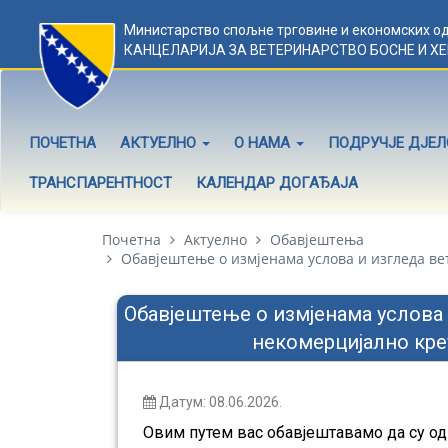
Министарство спољне трговине и економских о
КАНЦЕЛАРИЈА ЗА ВЕТЕРИНАРСТВО БОСНЕ И Х
ПОЧЕТНА
АКТУЕЛНО
О НАМА
ПОДРУЧЈЕ ДЈЕ
ТРАНСПАРЕНТНОСТ
КАЛЕНДАР ДОГАЂАЈА
Почетна
Актуелно
Обавјештења
Обавјештење о измјенама услова и изгледа ве
Обавјештење о измјенама услова 
некомерцијално кре
Датум: 08.06.2026.
Овим путем вас обавјештавамо да су од 