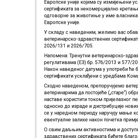
Европске уније којима су измијењени у
сертификата за некомерцијално кретањ
одговорне за животиње у име власника
Европске уније.
У складу с наведеним, желимо вас обави
ветеринарско-здравствених сертификата
2026/131 и 2026/705.
Напомена: Тренутни ветеринарско-здрав
регулативама (ЕЗ) бр. 576/2013 и 577/201
Након наведеног датума у употреби ће
сертификати усклађени с уредбама Комис
Сходно наведеном, препоручујемо вет
ветеринарима да постојеће („старе“) о
наставе користити током пријелазног пе
односно до израде и дистрибуције нових
се у наредном периоду наручују мање ко
евентуалне залихе након почетка примј
О свим даљњим активностима и доступн
здравствених сертификата бићете благ