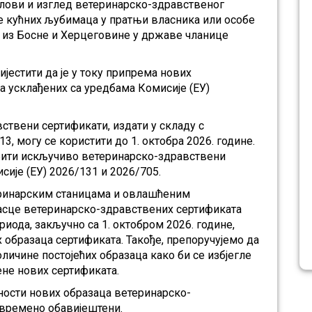
слови и изглед ветеринарско-здравственог
е кућних љубимаца у пратњи власника или особе
 из Босне и Херцеговине у државе чланице
јестити да је у току припрема нових
 усклађених са уредбама Комисије (ЕУ)
ствени сертификати, издати у складу с
3, могу се користити до 1. октобра 2026. године.
 бити искључиво ветеринарско-здравствени
ије (ЕУ) 2026/131 и 2026/705.
еринарским станицама и овлашћеним
брасце ветеринарско-здравствених сертификата
риода, закључно са 1. октобром 2026. године,
 образаца сертификата. Такође, препоручујемо да
личине постојећих образаца како би се избјегле
ене нових сертификата.
ости нових образаца ветеринарско-
овремено обавијештени.