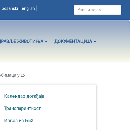
bosanski
english
ДРАВЉЕ ЖИВОТИЊА
ДОКУМЕНТАЦИЈА
убимаца у ЕУ
Календар догађаја
Транспарентност
Извоз из БиХ