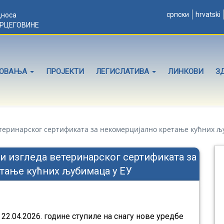
српски
hrvatski
дноса
ЕРЦЕГОВИНЕ
ЛОВАЊА
ПРОЈЕКТИ
ЛЕГИСЛАТИВА
ЛИНКОВИ
З
теринарског сертификата за некомерцијално кретање кућних љ
и изгледа ветеринарског сертификата за
тање кућних љубимаца у ЕУ
22.04.2026. године ступиле на снагу нове уредбе