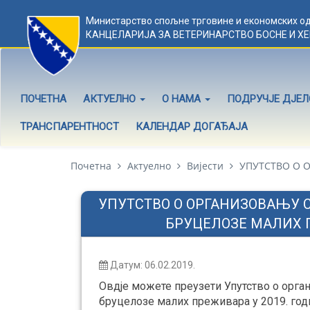
Министарство спољне трговине и економских о
КАНЦЕЛАРИЈА ЗА ВЕТЕРИНАРСТВО БОСНЕ И Х
ПОЧЕТНА
АКТУЕЛНО
О НАМА
ПОДРУЧЈЕ ДЈЕ
ТРАНСПАРЕНТНОСТ
КАЛЕНДАР ДОГАЂАЈА
Почетна
Актуелно
Вијести
УПУТСТВO О О
УПУТСТВO О ОРГАНИЗОВАЊУ
БРУЦЕЛОЗЕ МАЛИХ П
Датум: 06.02.2019.
Овдје можете преузети Упутствo о орг
бруцелозе малих преживара у 2019. годи