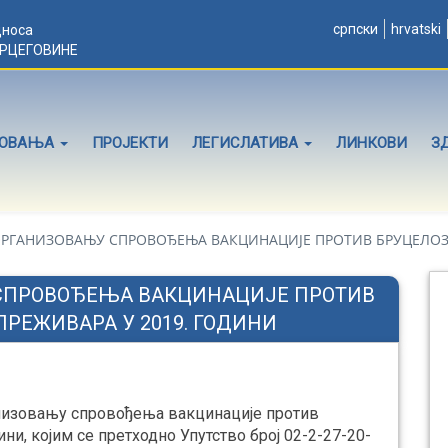
српски
hrvatski
дноса
ЕРЦЕГОВИНЕ
ЛОВАЊА
ПРОЈЕКТИ
ЛЕГИСЛАТИВА
ЛИНКОВИ
З
РГАНИЗОВАЊУ СПРОВОЂЕЊА ВАКЦИНАЦИЈЕ ПРОТИВ БРУЦЕЛОЗЕ
 СПРОВОЂЕЊА ВАКЦИНАЦИЈЕ ПРОТИВ
РЕЖИВАРА У 2019. ГОДИНИ
анизовању спровођења вакцинације против
ни, којим се претходно Упутство број 02-2-27-20-