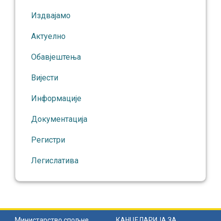
Издвајамо
Актуелно
Обавјештења
Вијести
Информације
Документација
Регистри
Легислатива
Министарство спољне
КАНЦЕЛАРИЈА ЗА