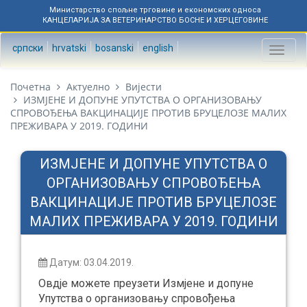
Министарство спољне трговине и економских односа
КАНЦЕЛАРИЈА ЗА ВЕТЕРИНАРСТВО БОСНЕ И ХЕРЦЕГОВИНЕ
српски
hrvatski
bosanski
english
Toggl
naviga
Почетна
Актуелно
Вијести
ИЗМЈЕНE И ДОПУНE УПУТСТВA О ОРГАНИЗОВАЊУ
СПРОВОЂЕЊА ВАКЦИНАЦИЈЕ ПРОТИВ БРУЦЕЛОЗЕ МАЛИХ
ПРЕЖИВАРА У 2019. ГОДИНИ
ИЗМЈЕНE И ДОПУНE УПУТСТВA О
ОРГАНИЗОВАЊУ СПРОВОЂЕЊА
ВАКЦИНАЦИЈЕ ПРОТИВ БРУЦЕЛОЗЕ
МАЛИХ ПРЕЖИВАРА У 2019. ГОДИНИ
Датум: 03.04.2019.
Овдје можете преузети Измјенe и допунe
Упутствa о организовању спровођења