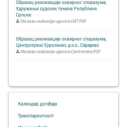
Образац реализације оквирног споразума,
Удружење судских тумача Републике
Српске
Obrazac realizacije ugovora UST.PDF
Образац реализације оквирног споразума,
Центротранс Еуролинес д.о.о., Сарајево
Obrazac realizacije ugovora Centrotrans.PDF
Календар догађаја
Транспарентност