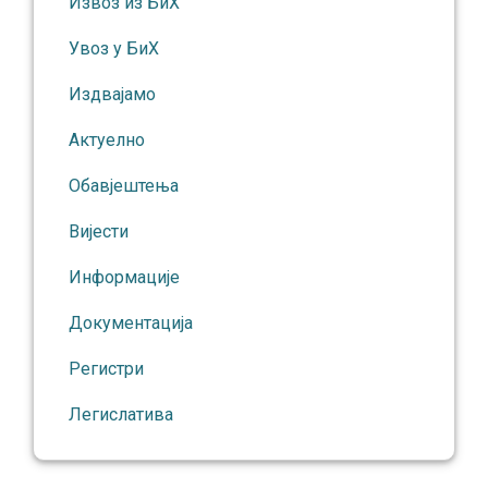
Извоз из БиХ
Увоз у БиХ
Издвајамо
Актуелно
Обавјештења
Вијести
Информације
Документација
Регистри
Легислатива