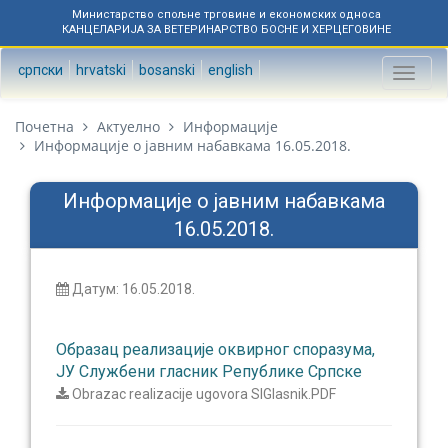
Министарство спољне трговине и економских односа
КАНЦЕЛАРИЈА ЗА ВЕТЕРИНАРСТВО БОСНЕ И ХЕРЦЕГОВИНЕ
српски
hrvatski
bosanski
english
Toggl
naviga
Почетна
Актуелно
Информације
Информације о јавним набавкама 16.05.2018.
Информације о јавним набавкама
16.05.2018.
Датум: 16.05.2018.
Образац реализације оквирног споразума,
ЈУ Службени гласник Републике Српске
Obrazac realizacije ugovora SlGlasnik.PDF