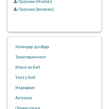
Преузми (Hrvatski)
Преузми (Bosanski)
Календар догађаја
Транспарентност
Извоз из БиХ
Увоз у БиХ
Издвајамо
Актуелно
Обавјештења