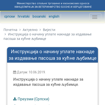
Министарство спољне трговине и економских односа
КАНЦЕЛАРИЈА ЗА ВЕТЕРИНАРСТВО БОСНЕ И ХЕРЦЕГОВИНЕ
српски
hrvatski
bosanski
english
Toggl
naviga
Почетна
Актуелно
Вијести
Инструкција о начину уплате накнаде за издавање
пасоша за кућне љубимце
Инструкција о начину уплате накнаде
за издавање пасоша за кућне љубимце
Датум: 10.06.2019.
Инструкција о начину уплате накнаде за
издавање пасоша за кућне љубимце.
Преузми (Српски)