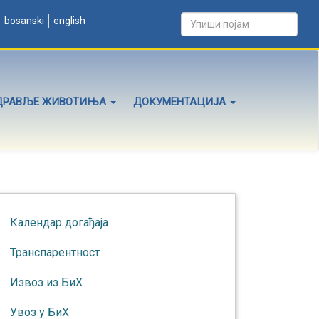
bosanski
english
ДРАВЉЕ ЖИВОТИЊА
ДОКУМЕНТАЦИЈА
Календар догађаја
Транспарентност
Извоз из БиХ
Увоз у БиХ