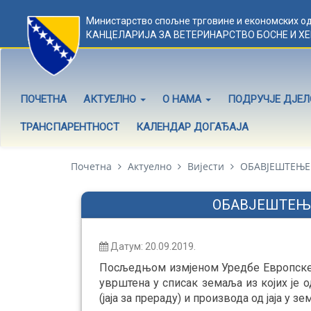
Министарство спољне трговине и економских о
КАНЦЕЛАРИЈА ЗА ВЕТЕРИНАРСТВО БОСНЕ И Х
ПОЧЕТНА
АКТУЕЛНО
О НАМА
ПОДРУЧЈЕ ДЈЕ
ТРАНСПАРЕНТНОСТ
КАЛЕНДАР ДОГАЂАЈА
Почетна
Актуелно
Вијести
ОБАВЈЕШТЕЊЕ 
ОБАВЈЕШТЕЊЕ
Датум: 20.09.2019.
Посљедњом измјеном Уредбе Европске К
уврштена у списак земаља из којих је о
(јаја за прераду) и производа од јаја у з