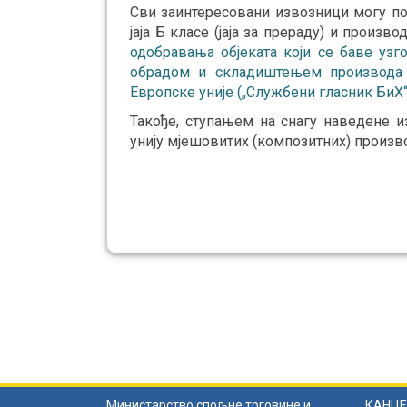
Сви заинтересовани извозници могу под
јаја Б класе (јаја за прераду) и произво
одобравања објеката који се баве уз
обрадом и складиштењем производа 
Европске уније („Службени гласник БиХ“,
Такође, ступањем на снагу наведене и
унију мјешовитих (композитних) производ
Министарство спољне трговине и
КАНЦЕ