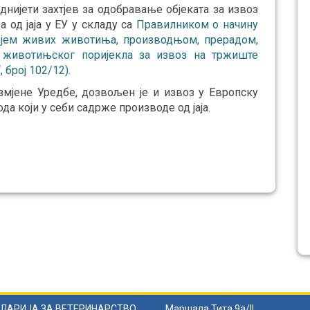
нијети захтјев за одобравање објеката за извоз
да од јаја у ЕУ у складу са
Правилником о начину
гојем живих животиња, производњом, прерадом,
животињског поријекла за извоз на тржиште
 број 102/12)
.
змјене Уредбе, дозвољен је и извоз у Европску
а који у себи садрже производе од јаја.
ЛАРИЈА ЗА ВЕТЕРИНАРСТВО
Маршала Тита 9а/II