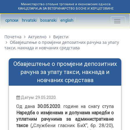
Министарство спољне трговине и економских односа
КАНЦЕЛАРИЈА ЗА ВЕТЕРИНАРСТВО БОСНЕ И ХЕРЦЕГОВИНЕ
српски
hrvatski
bosanski
english
Toggl
naviga
Почетна
Актуелно
Вијести
Обавјештење о промјени депозитних рачуна за упату
такси, накнада и новчаних средстава
Обавјештење о промјени депозитних
рачуна за упату такси, накнада и
новчаних средстава
Датум: 29.05.2020.
Од дана
30.05.2020
. године на снагу ступа
Наредба о измјенама и допунама наредби о
уплатним рачунима за административне
таксе
(
„
Службени гласник БиХ
“
, бр. 28/20)
,