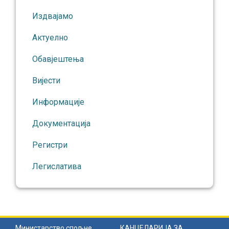
Издвајамо
Актуелно
Обавјештења
Вијести
Информације
Документација
Регистри
Легислатива
Министарство спољне
КАНЦЕЛАРИЈА ЗА