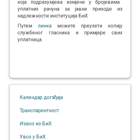
која подразумјева измјене у бројевима
уплатних рачуна за јавне приходе из
надлежности институција БиХ.
Путем
линка
можете преузети копију
службеног гласника и примјере свих
уплатница.
Календар догађаја
Транспарентност
Извоз из БиХ
Увоз у БиХ