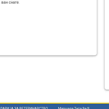
 ван снаге.
ЛАРИЈА ЗА ВЕТЕРИНАРСТВО
Маршала Тита 9а/II