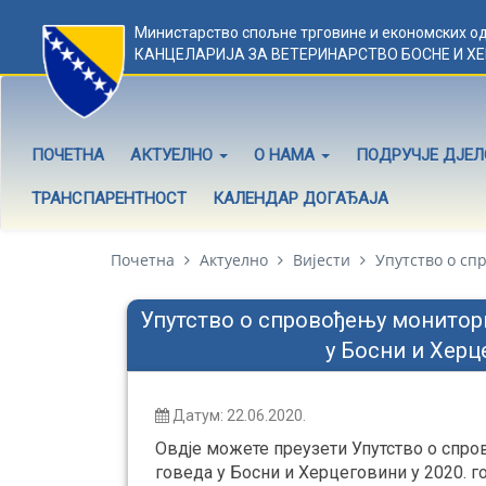
Министарство спољне трговине и економских о
КАНЦЕЛАРИЈА ЗА ВЕТЕРИНАРСТВО БОСНЕ И Х
ПОЧЕТНА
АКТУЕЛНО
О НАМА
ПОДРУЧЈЕ ДЈЕ
ТРАНСПАРЕНТНОСТ
КАЛЕНДАР ДОГАЂАЈА
Почетна
Актуелно
Вијести
Упутствo о спр
Упутствo о спровођењу монитори
у Босни и Херц
Датум: 22.06.2020.
Овдје можете преузети Упутствo о спро
говеда у Босни и Херцеговини у 2020. го