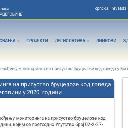
српски
hrvatski
дноса
ЕРЦЕГОВИНЕ
ЛОВАЊА
ПРОЈЕКТИ
ЛЕГИСЛАТИВА
ЛИНКОВИ
З
овођењу мониторинга на присуство бруцелозе код говеда у Бос
нга на присуство бруцелозе код говеда
еговини у 2020. години
вођењу мониторинга на присуство бруцелозе код
дини, којим се претходно Упутство број 02-2-27-