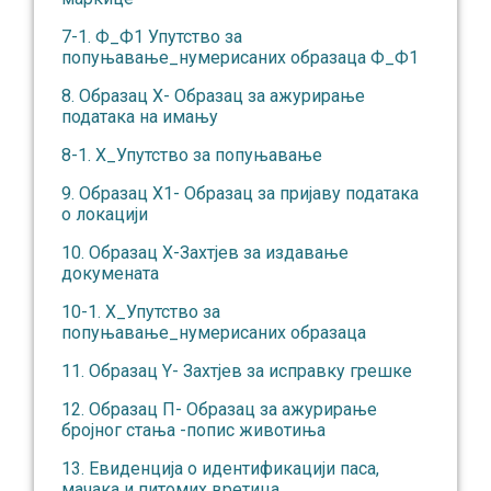
7-1. Ф_Ф1 Упутство за
попуњавање_нумерисаних образаца Ф_Ф1
8. Образац Х- Образац за ажурирање
података на имању
8-1. Х_Упутство за попуњавање
9. Образац Х1- Образац за пријаву података
о локацији
10. Образац X-Захтјев за издавање
докумената
10-1. X_Упутство за
попуњавање_нумерисаних образаца
11. Образац Y- Захтјев за исправку грешке
12. Образац П- Образац за ажурирање
бројног стања -попис животиња
13. Евиденција о идентификацији паса,
мачака и питомих вретица