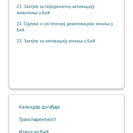
21.
Захтјев за појединачну активацију
животиња у БиХ
22.
Одлука о системској деактивацији имања у
БиХ
23.
Захтјев за активацију имања у БиХ
Календар догађаја
Транспарентност
Извоз из БиХ