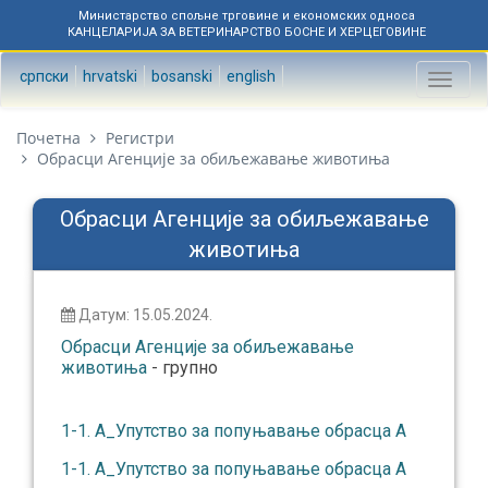
Министарство спољне трговине и економских односа
КАНЦЕЛАРИЈА ЗА ВЕТЕРИНАРСТВО БОСНЕ И ХЕРЦЕГОВИНЕ
српски
hrvatski
bosanski
english
Toggl
naviga
Почетна
Регистри
Обрасци Агенције за обиљежавање животиња
Обрасци Агенције за обиљежавање
животиња
Датум: 15.05.2024.
Обрасци Агенције за обиљежавање
животиња
- групно
1-1. А_Упутство за попуњавање обрасца А
1-1. А_Упутство за попуњавање обрасца А