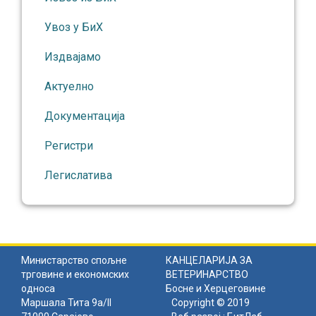
Увоз у БиХ
Издвајамо
Актуелно
Документација
Регистри
Легислатива
Министарство спољне
КАНЦЕЛАРИЈА ЗА
трговине и економских
ВЕТЕРИНАРСТВО
односа
Босне и Херцеговине
Маршала Тита 9а/II
Copyright © 2019