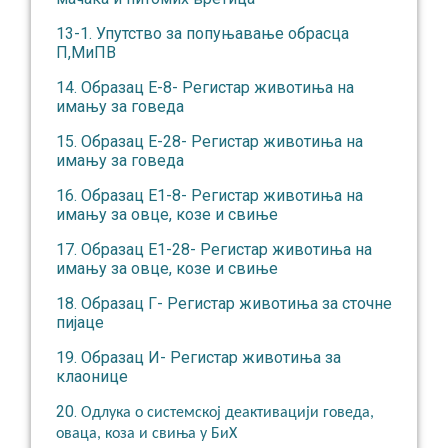
13-1. Упутство за попуњавање обрасца
П,МиПВ
14. Образац Е-8- Регистар животиња на
имању за говеда
15. Образац Е-28- Регистар животиња на
имању за говеда
16. Образац Е1-8- Регистар животиња на
имању за овце, козе и свиње
17. Образац Е1-28- Регистар животиња на
имању за овце, козе и свиње
18. Образац Г- Регистар животиња за сточне
пијаце
19. Образац И- Регистар животиња за
клаонице
20.
Одлука о системској деактивацији говеда,
оваца, коза и свиња у БиХ