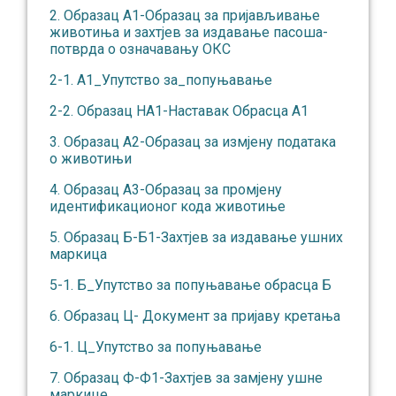
2. Образац А1-Образац за пријављивање
животиња и захтјев за издавање пасоша-
потврда о означавању ОКС
2-1. А1_Упутство за_попуњавање
2-2. Образац НА1-Наставак Обрасца А1
3. Образац А2-Образац за измјену података
о животињи
4. Образац А3-Образац за промјену
идентификационог кода животиње
5. Образац Б-Б1-Захтјев за издавање ушних
маркица
5-1. Б_Упутство за попуњавање обрасца Б
6. Образац Ц- Документ за пријаву кретања
6-1. Ц_Упутство за попуњавање
7. Образац Ф-Ф1-Захтјев за замјену ушне
маркице