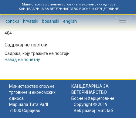
Министарство спољне трговине и економских односа
КАНЦЕЛАРИЈА ЗА ВЕТЕРИНАРСТВО БОСНЕ И ХЕРЦЕГОВИНЕ
српски
hrvatski
bosanski
english
Toggl
naviga
404
Садржај не постоји
Садржај коју тражите не постоји.
Назад на почетну
.
Министарство спољне
КАНЦЕЛАРИЈА ЗА
трговине и економских
ВЕТЕРИНАРСТВО
односа
Босне и Херцеговине
Маршала Тита 9а/II
Copyright © 2019
71000 Сарајево
Веб развој :
БитЛаб