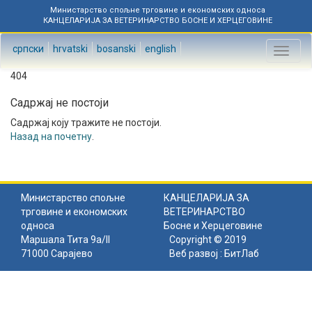
Министарство спољне трговине и економских односа
КАНЦЕЛАРИЈА ЗА ВЕТЕРИНАРСТВО БОСНЕ И ХЕРЦЕГОВИНЕ
српски
hrvatski
bosanski
english
Toggl
naviga
404
Садржај не постоји
Садржај коју тражите не постоји.
Назад на почетну
.
Министарство спољне
КАНЦЕЛАРИЈА ЗА
трговине и економских
ВЕТЕРИНАРСТВО
односа
Босне и Херцеговине
Маршала Тита 9а/II
Copyright © 2019
71000 Сарајево
Веб развој :
БитЛаб