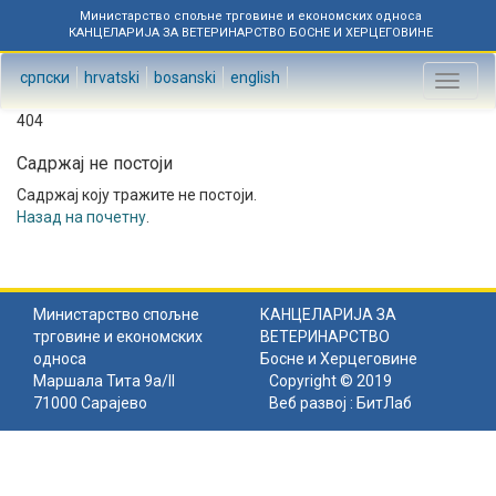
Министарство спољне трговине и економских односа
КАНЦЕЛАРИЈА ЗА ВЕТЕРИНАРСТВО БОСНЕ И ХЕРЦЕГОВИНЕ
српски
hrvatski
bosanski
english
Toggl
naviga
404
Садржај не постоји
Садржај коју тражите не постоји.
Назад на почетну
.
Министарство спољне
КАНЦЕЛАРИЈА ЗА
трговине и економских
ВЕТЕРИНАРСТВО
односа
Босне и Херцеговине
Маршала Тита 9а/II
Copyright © 2019
71000 Сарајево
Веб развој :
БитЛаб