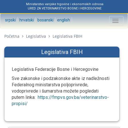
Ministarstvo vanjske trgovine i ekonomskih odnosa
URED ZA VETERINARSTVO BOSNE I HERCEGOVINE
srpski
hrvatski
bosanski
english
Toggl
naviga
Početna
Legislativa
Legislativa FBIH
Legislativa FBIH
Legislativa Federacije Bosne i Hercegovine
Sve zakonske i podzakonske akte iz nadležnosti
Federalnog ministarstva poljoprivrede,
vodoprivrede i šumarstva možete pogledati
putem linka:
https://fmpvs.gov.ba/veterinarstvo-
propisi/