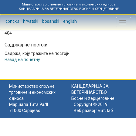
Министарство спољне трговине и економских односа
КАНЦЕЛАРИЈА ЗА ВЕТЕРИНАРСТВО БОСНЕ И ХЕРЦЕГОВИНЕ
српски
hrvatski
bosanski
english
Toggl
naviga
404
Садржај не постоји
Садржај коју тражите не постоји.
Назад на почетну
.
Министарство спољне
КАНЦЕЛАРИЈА ЗА
трговине и економских
ВЕТЕРИНАРСТВО
односа
Босне и Херцеговине
Маршала Тита 9а/II
Copyright © 2019
71000 Сарајево
Веб развој :
БитЛаб