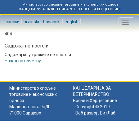
Министарство спољне трговине и економских односа
КАНЦЕЛАРИЈА ЗА ВЕТЕРИНАРСТВО БОСНЕ И ХЕРЦЕГОВИНЕ
српски
hrvatski
bosanski
english
Toggl
naviga
404
Садржај не постоји
Садржај коју тражите не постоји.
Назад на почетну
.
Министарство спољне
КАНЦЕЛАРИЈА ЗА
трговине и економских
ВЕТЕРИНАРСТВО
односа
Босне и Херцеговине
Маршала Тита 9а/II
Copyright © 2019
71000 Сарајево
Веб развој :
БитЛаб