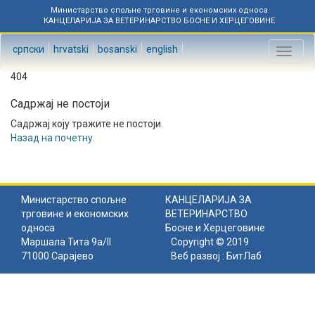
Министарство спољне трговине и економских односа
КАНЦЕЛАРИЈА ЗА ВЕТЕРИНАРСТВО БОСНЕ И ХЕРЦЕГОВИНЕ
српски
hrvatski
bosanski
english
Toggl
naviga
404
Садржај не постоји
Садржај коју тражите не постоји.
Назад на почетну
.
Министарство спољне
КАНЦЕЛАРИЈА ЗА
трговине и економских
ВЕТЕРИНАРСТВО
односа
Босне и Херцеговине
Маршала Тита 9а/II
Copyright © 2019
71000 Сарајево
Веб развој :
БитЛаб