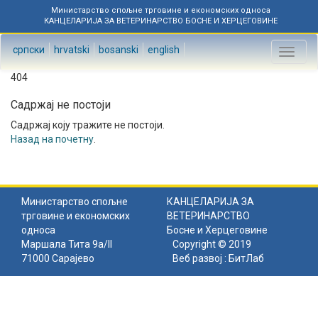
Министарство спољне трговине и економских односа
КАНЦЕЛАРИЈА ЗА ВЕТЕРИНАРСТВО БОСНЕ И ХЕРЦЕГОВИНЕ
српски
hrvatski
bosanski
english
Toggl
naviga
404
Садржај не постоји
Садржај коју тражите не постоји.
Назад на почетну
.
Министарство спољне
КАНЦЕЛАРИЈА ЗА
трговине и економских
ВЕТЕРИНАРСТВО
односа
Босне и Херцеговине
Маршала Тита 9а/II
Copyright © 2019
71000 Сарајево
Веб развој :
БитЛаб