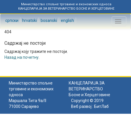
Министарство спољне трговине и економских односа
КАНЦЕЛАРИЈА ЗА ВЕТЕРИНАРСТВО БОСНЕ И ХЕРЦЕГОВИНЕ
српски
hrvatski
bosanski
english
Toggl
naviga
404
Садржај не постоји
Садржај коју тражите не постоји.
Назад на почетну
.
Министарство спољне
КАНЦЕЛАРИЈА ЗА
трговине и економских
ВЕТЕРИНАРСТВО
односа
Босне и Херцеговине
Маршала Тита 9а/II
Copyright © 2019
71000 Сарајево
Веб развој :
БитЛаб