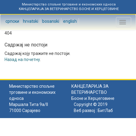
Министарство спољне трговине и економских односа
КАНЦЕЛАРИЈА ЗА ВЕТЕРИНАРСТВО БОСНЕ И ХЕРЦЕГОВИНЕ
српски
hrvatski
bosanski
english
Toggl
naviga
404
Садржај не постоји
Садржај коју тражите не постоји.
Назад на почетну
.
Министарство спољне
КАНЦЕЛАРИЈА ЗА
трговине и економских
ВЕТЕРИНАРСТВО
односа
Босне и Херцеговине
Маршала Тита 9а/II
Copyright © 2019
71000 Сарајево
Веб развој :
БитЛаб