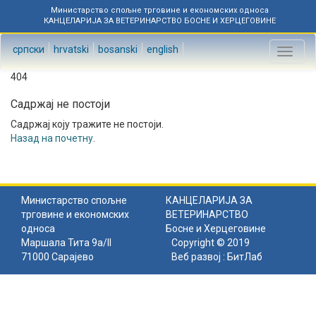
Министарство спољне трговине и економских односа
КАНЦЕЛАРИЈА ЗА ВЕТЕРИНАРСТВО БОСНЕ И ХЕРЦЕГОВИНЕ
српски
hrvatski
bosanski
english
Toggl
naviga
404
Садржај не постоји
Садржај коју тражите не постоји.
Назад на почетну
.
Министарство спољне
КАНЦЕЛАРИЈА ЗА
трговине и економских
ВЕТЕРИНАРСТВО
односа
Босне и Херцеговине
Маршала Тита 9а/II
Copyright © 2019
71000 Сарајево
Веб развој :
БитЛаб