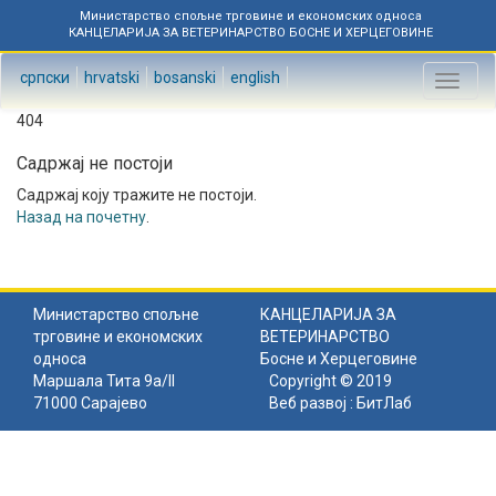
Министарство спољне трговине и економских односа
КАНЦЕЛАРИЈА ЗА ВЕТЕРИНАРСТВО БОСНЕ И ХЕРЦЕГОВИНЕ
српски
hrvatski
bosanski
english
Toggl
naviga
404
Садржај не постоји
Садржај коју тражите не постоји.
Назад на почетну
.
Министарство спољне
КАНЦЕЛАРИЈА ЗА
трговине и економских
ВЕТЕРИНАРСТВО
односа
Босне и Херцеговине
Маршала Тита 9а/II
Copyright © 2019
71000 Сарајево
Веб развој :
БитЛаб