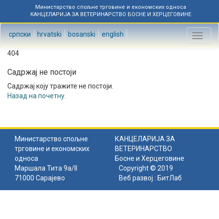
Министарство спољне трговине и економских односа
КАНЦЕЛАРИЈА ЗА ВЕТЕРИНАРСТВО БОСНЕ И ХЕРЦЕГОВИНЕ
српски
hrvatski
bosanski
english
Toggl
naviga
404
Садржај не постоји
Садржај коју тражите не постоји.
Назад на почетну
.
Министарство спољне
КАНЦЕЛАРИЈА ЗА
трговине и економских
ВЕТЕРИНАРСТВО
односа
Босне и Херцеговине
Маршала Тита 9а/II
Copyright © 2019
71000 Сарајево
Веб развој :
БитЛаб